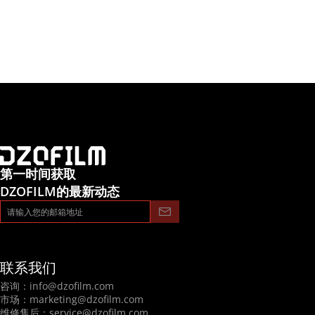
第一时间获取
DZOFILM的最新动态
联系我们
咨询：
info@dzofilm.com
市场：
marketing@dzofilm.com
维修售后：
service@dzofilm.com