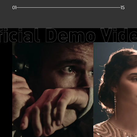
01
15
Arcana 1.5X
玄蜂系
32|45|75 mm | VV / FF
18 | 24 | 35 | 
mm | 
了解更多 >
了解更