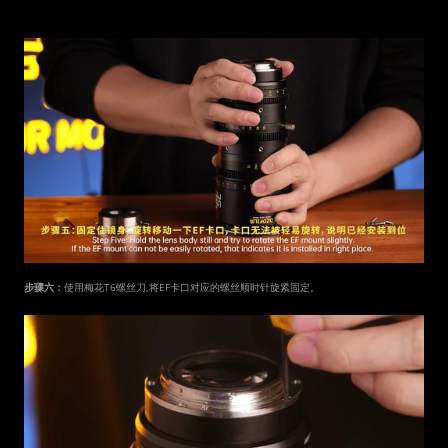
步骤六：
使用梅花T6螺丝刀,将EF卡口对应的螺丝顺时针旋紧固定。