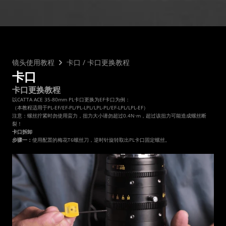
常见问题
市场合作
镜头使用教程
下载中心
服务与咨询
CN
售后服务
延保服务
镜头使用教程
卡口
 / 
卡口更换教程
卡口
卡口更换教程
以CATTA ACE 35-80mm PL卡口更换为EF卡口为例：
（本教程适用于PL-EF/EF-PL/PL-LPL/LPL-PL/EF-LPL/LPL-EF）
注意：螺丝拧紧时勿使用蛮力，扭力大小请勿超过0.4N·m，超过该扭力可能造成螺丝断
裂！
卡口拆卸
步骤一：
使用配置的梅花T6螺丝刀，逆时针旋转取出PL卡口固定螺丝。