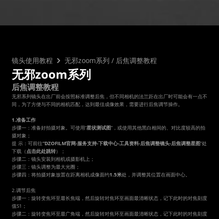
常见问题
市场合作
镜头使用教程
下载中心
服务与咨询
CN
售后服务
延保服务
镜头使用教程
无邪zoom系列
 / 
后焦调整教程
无邪zoom系列
后焦调整教程
无邪系列镜头在出厂前会按照标准调整后焦，但不同相机的法兰距在出厂时可能会有一点不
同，为了方便与不同的相机匹配，达到最佳成像效果，需要进行后焦调节操作。
1.准备工作
步骤一：准备好拍摄对象。可使用“
星状测试图
”，或使用其他黑白相间的、对比度较高的拍
摄对象；
提 示：可前往
“DZOFILM官网-服务支持-下载中心-工具资料-后焦调整镜头-后焦调整星图
”处
下载（
点击此处跳转
）；
步骤二：镜头安装到相机或摄影机上；
步骤三：镜头调整为最大光圈；
步骤四：将拍摄对象放置在距离相机成像面约
1.5米
处，并调整其位置在画面中心。
2.调节后焦
步骤一：旋转变焦环至最长焦端，然后旋转对焦环至画面最清晰状态，记下此时的对焦刻度
值S1；
步骤二：旋转变焦环至最广角端，然后旋转对焦环至画面最清晰状态，记下此时的对焦刻度