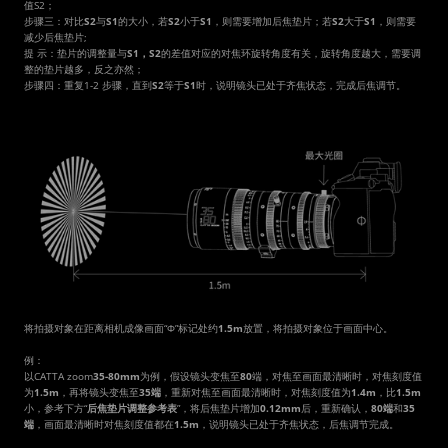
值S2；
步骤三：对比
S2
与
S1
的大小，若
S2
小于
S1
，则需要增加后焦垫片；若
S2
大于
S1
，则需要
减少后焦垫片;
提 示：垫片的调整量与
S1，S2
的差值对应的对焦环旋转角度有关，旋转角度越大，需要调
整的垫片越多，反之亦然；
步骤四：重复1-2 步骤，直到
S2
等于
S1
时，说明镜头已处于齐焦状态，完成后焦调节。
将拍摄对象在距离相机成像画面“Φ”标记处约
1.5m
放置，将拍摄对象位于画面中心。
例：
以CATTA zoom
35-80mm
为例，假设镜头变焦至
80
端，对焦至画面最清晰时，对焦刻度值
为
1.5m
，再将镜头变焦至
35端
，重新对焦至画面最清晰时，对焦刻度值为
1.4m
，比
1.5m
小，参考下方“
后焦垫片调整参考表
”，将后焦垫片增加
0.12mm
后，重新确认，
80端
和
35
端
，画面最清晰时对焦刻度值都在
1.5m
，说明镜头已处于齐焦状态，后焦调节完成。 