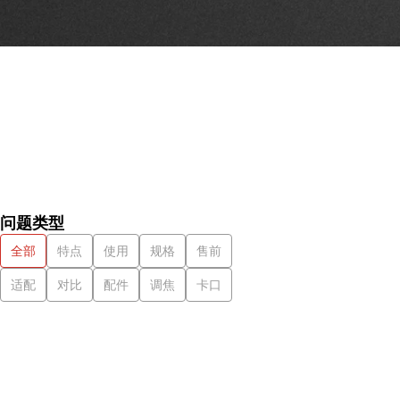
问题类型
全部
特点
使用
规格
售前
适配
对比
配件
调焦
卡口