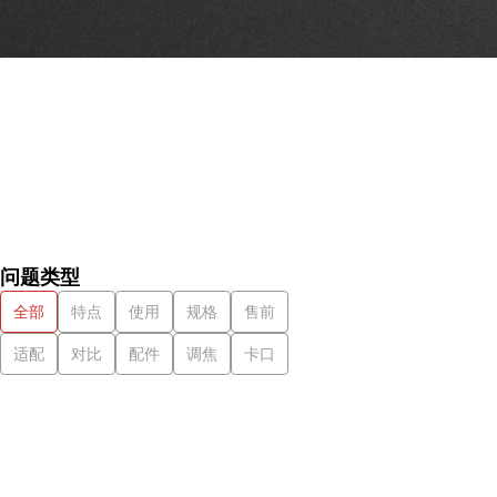
问题类型
全部
特点
使用
规格
售前
适配
对比
配件
调焦
卡口