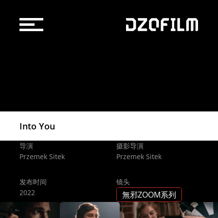
镜头产品
配件产品
购买渠道
Into You
京东自营店
博客
导演
摄影导演
天猫官方旗舰店
Przemek Sitek
Przemek Sitek
官方授权经销商/租赁行
关于我们
发布时间
镜头
2022
無邪ZOOM系列
服务支持