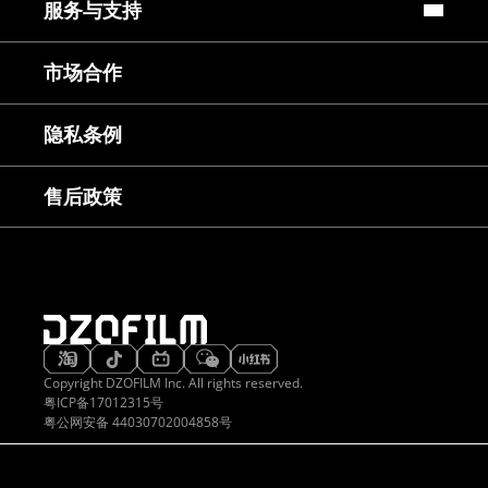
服务与支持
常见问题
市场合作
镜头使用教程
下载中心
服务与咨询
隐私条例
售后服务
延保服务
售后政策
Copyright DZOFILM Inc. All rights reserved.
粤ICP备17012315号
粤公网安备 44030702004858号
想无穷
久经考验