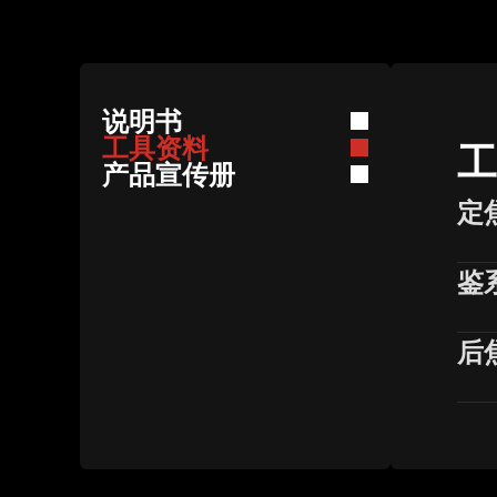
说明书
工具资料
工
产品宣传册
定
鉴
后